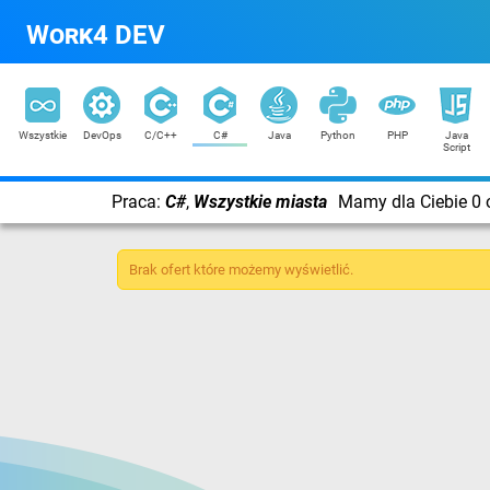
Work4 DEV
Wszystkie
DevOps
C/C++
C#
Java
Python
PHP
Java
Script
Praca:
C#
,
Wszystkie miasta
Mamy dla Ciebie 0 o
Brak ofert które możemy wyświetlić.