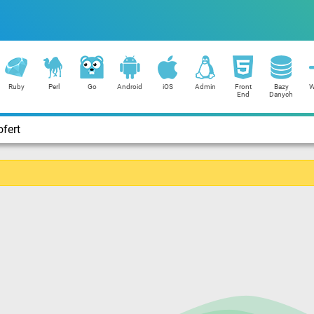
Ruby
Perl
Go
Android
iOS
Admin
Front
Bazy
W
End
Danych
fert