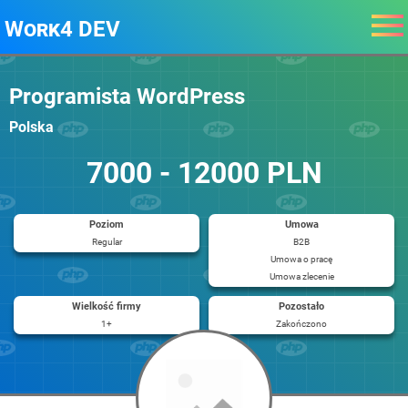
Work4 DEV
Programista WordPress
Polska
7000 - 12000 PLN
Poziom
Umowa
Regular
B2B
Umowa o pracę
Umowa zlecenie
Wielkość firmy
Pozostało
1+
Zakończono