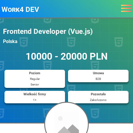
Work4 DEV
Frontend Developer (Vue.js)
Polska
10000 - 20000 PLN
Poziom
Umowa
Regular
B2B
Senior
Wielkość firmy
Pozostało
1+
Zakończono