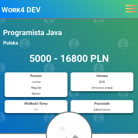
Work4 DEV
Programista Java
Polska
5000 - 16800 PLN
Poziom
Umowa
Junior
B2B
Regular
Umowa o pracę
Senior
Wielkość firmy
Pozostało
1+
Zakończono