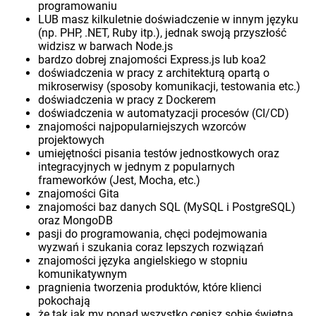
programowaniu
LUB masz kilkuletnie doświadczenie w innym języku
(np. PHP, .NET, Ruby itp.), jednak swoją przyszłość
widzisz w barwach Node.js
bardzo dobrej znajomości Express.js lub koa2
doświadczenia w pracy z architekturą opartą o
mikroserwisy (sposoby komunikacji, testowania etc.)
doświadczenia w pracy z Dockerem
doświadczenia w automatyzacji procesów (CI/CD)
znajomości najpopularniejszych wzorców
projektowych
umiejętności pisania testów jednostkowych oraz
integracyjnych w jednym z popularnych
frameworków (Jest, Mocha, etc.)
znajomości Gita
znajomości baz danych SQL (MySQL i PostgreSQL)
oraz MongoDB
pasji do programowania, chęci podejmowania
wyzwań i szukania coraz lepszych rozwiązań
znajomości języka angielskiego w stopniu
komunikatywnym
pragnienia tworzenia produktów, które klienci
pokochają
że tak jak my ponad wszystko cenisz sobie świetną