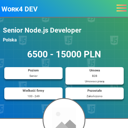
Work4 DEV
Senior Node.js Developer
Polska
6500 - 15000 PLN
Poziom
Umowa
Senior
B2B
Umowa o pracę
Wielkość firmy
Pozostało
100 - 249
Zakończono