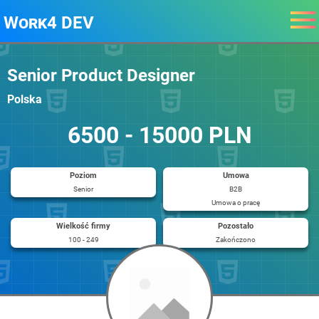
Work4 DEV
Senior Product Designer
Polska
6500 - 15000 PLN
Poziom
Umowa
Senior
B2B
Umowa o pracę
Wielkość firmy
Pozostało
100 - 249
Zakończono