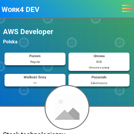
Work4 DEV
AWS Developer
Polska
Poziom
Umowa
Regular
B2B
Umowa o pracę
Wielkość firmy
Pozostało
1+
Zakończono