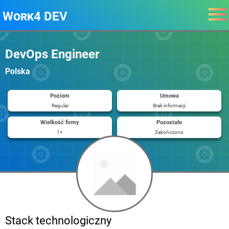
Work4 DEV
DevOps Engineer
Polska
Poziom
Umowa
Regular
Brak informacji
Wielkość firmy
Pozostało
1+
Zakończono
Stack technologiczny