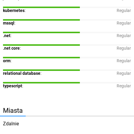
kubernetes
:
Regular
mssql
:
Regular
.net
:
Regular
.net core
:
Regular
orm
:
Regular
relational database
:
Regular
typescript
:
Regular
Miasta
Zdalnie