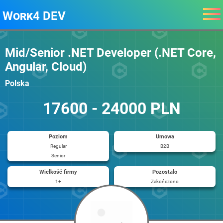
Work4 DEV
Mid/Senior .NET Developer (.NET Core,
Angular, Cloud)
Polska
17600 - 24000 PLN
Poziom
Umowa
Regular
B2B
Senior
Wielkość firmy
Pozostało
1+
Zakończono