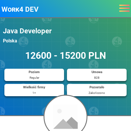
Work4 DEV
Java Developer
Polska
12600 - 15200 PLN
Poziom
Umowa
Regular
B2B
Wielkość firmy
Pozostało
1+
Zakończono