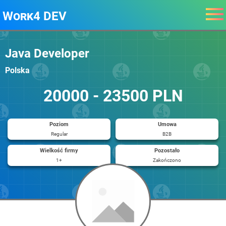
Work4 DEV
Java Developer
Polska
20000 - 23500 PLN
Poziom
Umowa
Regular
B2B
Wielkość firmy
Pozostało
1+
Zakończono