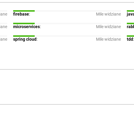
iane
firebase
:
Mile widziane
jav
iane
microservices
:
Mile widziane
rab
iane
spring cloud
:
Mile widziane
tdd
: