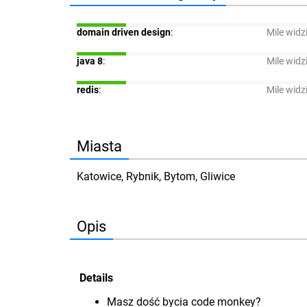
domain driven design
:
Mile widz
java 8
:
Mile widz
redis
:
Mile widz
Miasta
Katowice, Rybnik, Bytom, Gliwice
Opis
Details
Masz dość bycia code monkey?