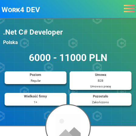
Work4 DEV
.Net C# Developer
Polska
6000 - 11000 PLN
Poziom
Umowa
Regular
B2B
Umowa o pracę
Wielkość firmy
Pozostało
1+
Zakończono