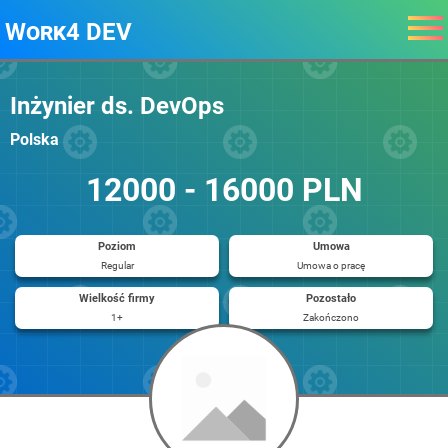
Work4 DEV
Inżynier ds. DevOps
Polska
12000 - 16000 PLN
Poziom
Umowa
Regular
Umowa o pracę
Wielkość firmy
Pozostało
1+
Zakończono