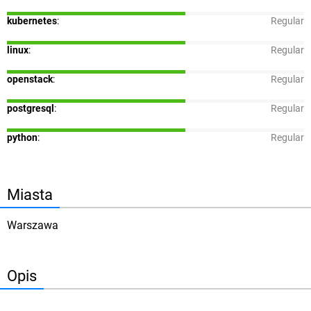
kubernetes
:
Regular
linux
:
Regular
openstack
:
Regular
postgresql
:
Regular
python
:
Regular
Miasta
Warszawa
Opis