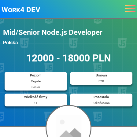
Work4 DEV
Mid/Senior Node.js Developer
Polska
12000 - 18000 PLN
Poziom
Umowa
Regular
B2B
Senior
Wielkość firmy
Pozostało
1+
Zakończono