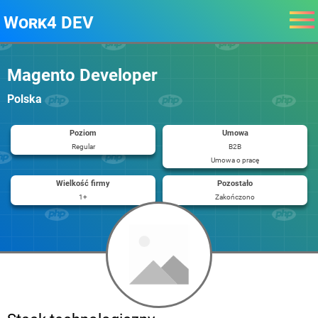
Work4 DEV
Magento Developer
Polska
Poziom
Umowa
Regular
B2B
Umowa o pracę
Wielkość firmy
Pozostało
1+
Zakończono