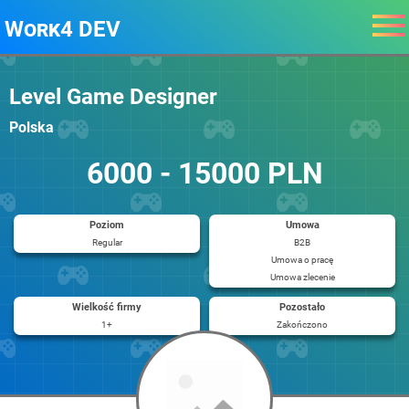
Work4 DEV
Level Game Designer
Polska
6000 - 15000 PLN
Poziom
Umowa
Regular
B2B
Umowa o pracę
Umowa zlecenie
Wielkość firmy
Pozostało
1+
Zakończono