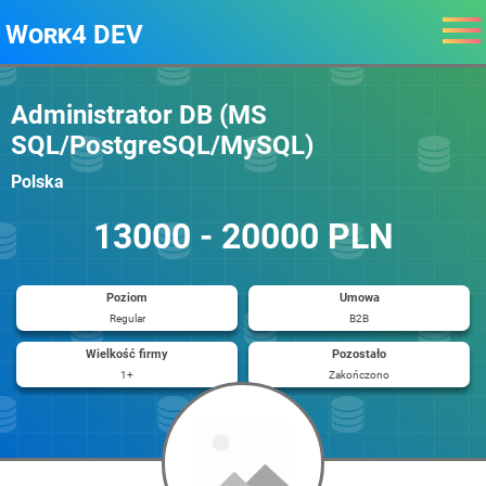
Work4 DEV
Administrator DB (MS
SQL/PostgreSQL/MySQL)
Polska
13000 - 20000 PLN
Poziom
Umowa
Regular
B2B
Wielkość firmy
Pozostało
1+
Zakończono