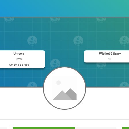
Umowa
Wielkość firmy
B2B
1+
Umowa o pracę