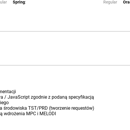
ular
Spring
:
Regular
Ora
mentacji
 / JavaScript zgodnie z podaną specyfikacją
kiego
na środowiska TST/PRD (tworzenie requestów)
cją wdrożenia MPC i MELODI