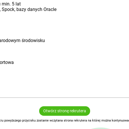
min. 5 lat
, Spock, bazy danych Oracle
ynarodowym środowisku
portowa
Otwórz stronę rekrutera
ciu powyższego przycisku zostanie wczytana strona rekrutera na której można kontynuować