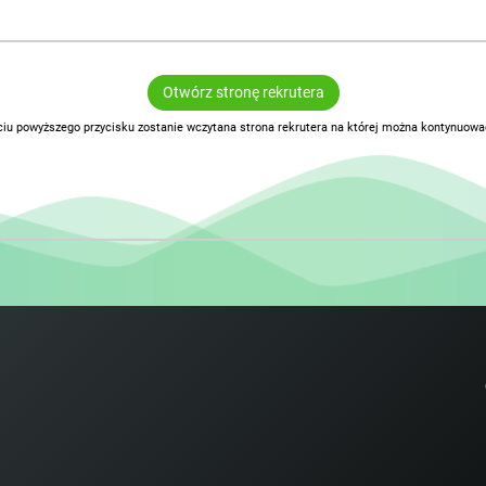
Otwórz stronę rekrutera
ciu powyższego przycisku zostanie wczytana strona rekrutera na której można kontynuować