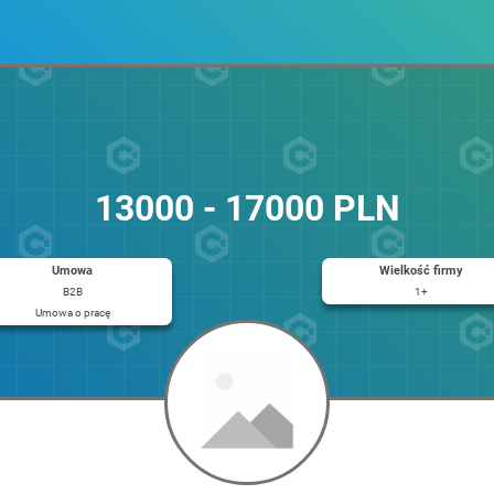
13000 - 17000 PLN
Umowa
Wielkość firmy
B2B
1+
Umowa o pracę