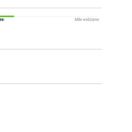
re
:
Mile widziane