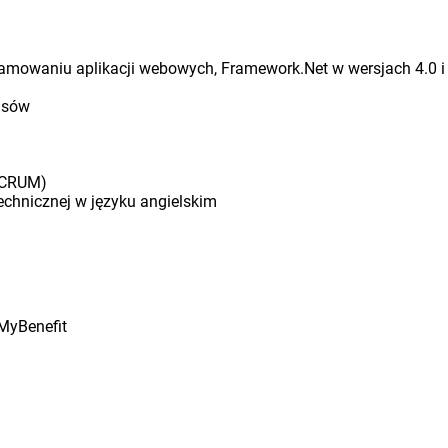
amowaniu aplikacji webowych, Framework.Net w wersjach 4.0 i
visów
 SCRUM)
echnicznej w języku angielskim
 MyBenefit