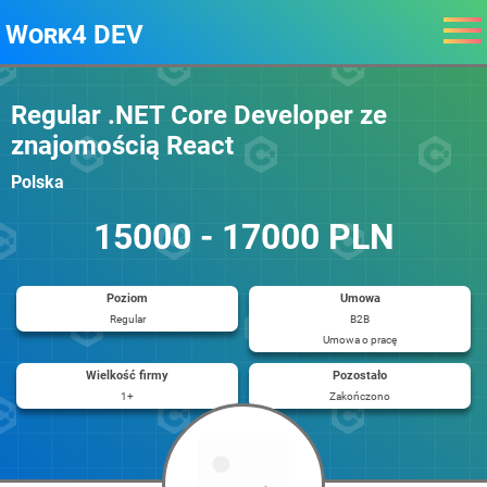
Work4 DEV
Regular .NET Core Developer ze
znajomością React
Polska
15000 - 17000 PLN
Poziom
Umowa
Regular
B2B
Umowa o pracę
Wielkość firmy
Pozostało
1+
Zakończono