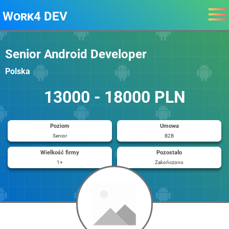
Work4 DEV
Senior Android Developer
Polska
13000 - 18000 PLN
Poziom
Umowa
Senior
B2B
Wielkość firmy
Pozostało
1+
Zakończono