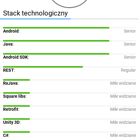
Stack technologiczny
Android
:
Senior
Java
:
Senior
Android SDK
:
Senior
REST
:
Regular
RxJava
:
Mile widziane
Square libs
:
Mile widziane
Retrofit
:
Mile widziane
Unity 3D
:
Mile widziane
C#
:
Mile widziane