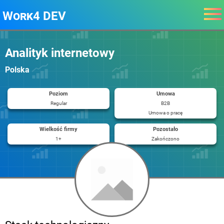
Work4 DEV
Analityk internetowy
Polska
Poziom
Umowa
Regular
B2B
Umowa o pracę
Wielkość firmy
Pozostało
1+
Zakończono