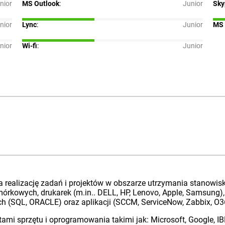
nior
MS Outlook
:
Junior
Sky
nior
Lync
:
Junior
MS 
nior
Wi-fi
:
Junior
 realizację zadań i projektów w obszarze utrzymania stanowis
órkowych, drukarek (m.in.. DELL, HP, Lenovo, Apple, Samsung),
ch (SQL, ORACLE) oraz aplikacji (SCCM, ServiceNow, Zabbix, O3
mi sprzętu i oprogramowania takimi jak: Microsoft, Google, I