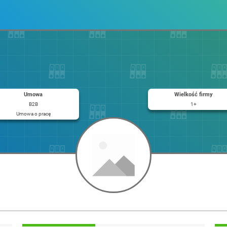
Umowa
Wielkość firmy
B2B
1+
Umowa o pracę