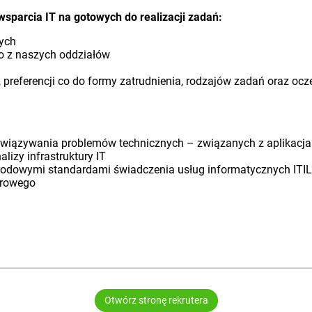
sparcia IT na gotowych do realizacji zadań:
nych
go z naszych oddziałów
 preferencji co do formy zatrudnienia, rodzajów zadań oraz o
ozwiązywania problemów technicznych – związanych z aplikac
izy infrastruktury IT
odowymi standardami świadczenia usług informatycznych ITIL
terowego
Otwórz stronę rekrutera