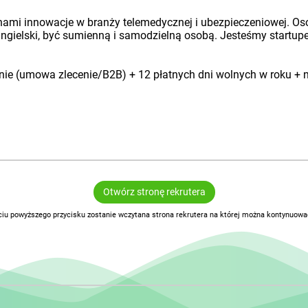
nami innowacje w branży telemedycznej i ubezpieczeniowej. Os
ngielski, być sumienną i samodzielną osobą. Jesteśmy startupe
ie (umowa zlecenie/B2B) + 12 płatnych dni wolnych w roku + ni
Otwórz stronę rekrutera
ciu powyższego przycisku zostanie wczytana strona rekrutera na której można kontynuować