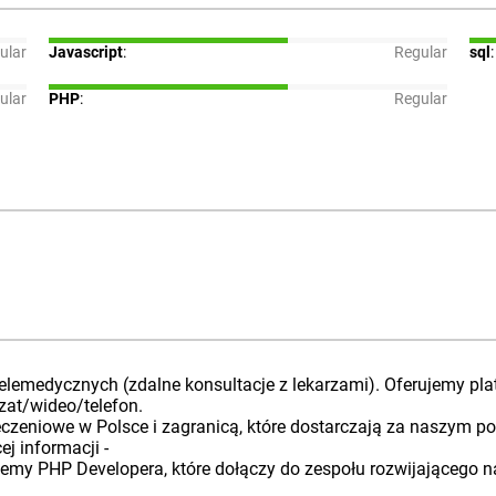
ular
Javascript
:
Regular
sql
:
ular
PHP
:
Regular
telemedycznych (zdalne konsultacje z lekarzami). Oferujemy pl
zat/wideo/telefon.
eczeniowe w Polsce i zagranicą, które dostarczają za naszym p
ej informacji -
my PHP Developera, które dołączy do zespołu rozwijającego na