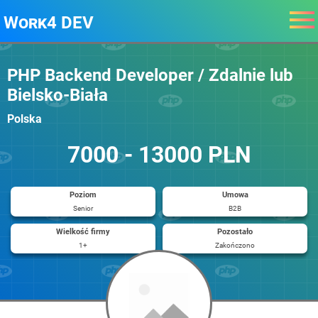
Work4 DEV
PHP Backend Developer / Zdalnie lub
Bielsko-Biała
Polska
7000 - 13000 PLN
Poziom
Umowa
Senior
B2B
Wielkość firmy
Pozostało
1+
Zakończono