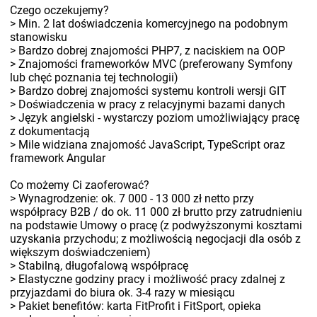
Czego oczekujemy?
> Min. 2 lat doświadczenia komercyjnego na podobnym
stanowisku
> Bardzo dobrej znajomości PHP7, z naciskiem na OOP
> Znajomości frameworków MVC (preferowany Symfony
lub chęć poznania tej technologii)
> Bardzo dobrej znajomości systemu kontroli wersji GIT
> Doświadczenia w pracy z relacyjnymi bazami danych
> Język angielski - wystarczy poziom umożliwiający pracę
z dokumentacją
> Mile widziana znajomość JavaScript, TypeScript oraz
framework Angular
Co możemy Ci zaoferować?
> Wynagrodzenie: ok. 7 000 - 13 000 zł netto przy
współpracy B2B / do ok. 11 000 zł brutto przy zatrudnieniu
na podstawie Umowy o pracę (z podwyższonymi kosztami
uzyskania przychodu; z możliwością negocjacji dla osób z
większym doświadczeniem)
> Stabilną, długofalową współpracę
> Elastyczne godziny pracy i możliwość pracy zdalnej z
przyjazdami do biura ok. 3-4 razy w miesiącu
> Pakiet benefitów: karta FitProfit i FitSport, opieka