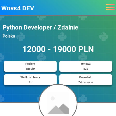
Work4 DEV
Python Developer / Zdalnie
Polska
12000 - 19000 PLN
Poziom
Umowa
Regular
B2B
Wielkość firmy
Pozostało
1+
Zakończono