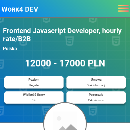
Work4 DEV
Frontend Javascript Developer, hourly
rate/B2B
Polska
12000 - 17000 PLN
Poziom
Umowa
Regular
Brak informacji
Wielkość firmy
Pozostało
1+
Zakończono