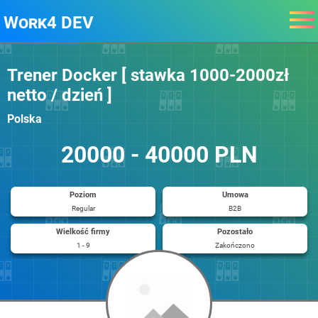
Work4 DEV
Trener Docker [ stawka 1000-2000zł
netto / dzień ]
Polska
20000 - 40000 PLN
Poziom
Umowa
Regular
B2B
Wielkość firmy
Pozostało
1 - 9
Zakończono