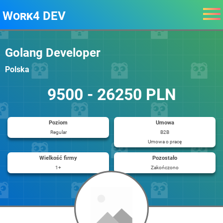
Work4 DEV
Golang Developer
Polska
9500 - 26250 PLN
Poziom
Umowa
Regular
B2B
Umowa o pracę
Wielkość firmy
Pozostało
1+
Zakończono