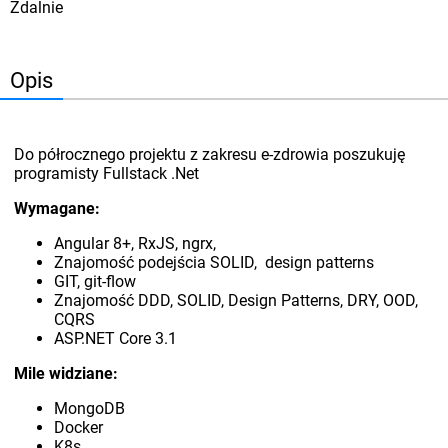
Zdalnie
Opis
Do półrocznego projektu z zakresu e-zdrowia poszukuję
programisty Fullstack .Net
Wymagane:
Angular 8+, RxJS, ngrx,
Znajomość podejścia SOLID, design patterns
GIT, git-flow
Znajomość DDD, SOLID, Design Patterns, DRY, OOD,
CQRS
ASP.NET Core 3.1
Mile widziane:
MongoDB
Docker
K8s