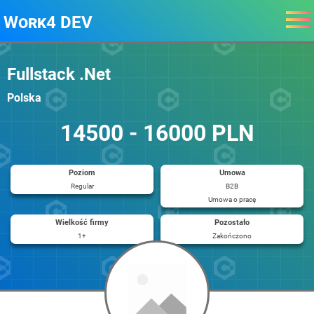
Work4 DEV
Fullstack .Net
Polska
14500 - 16000 PLN
Poziom
Umowa
Regular
B2B
Umowa o pracę
Wielkość firmy
Pozostało
1+
Zakończono