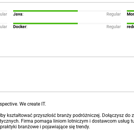
ular
Java
:
Regular
Mo
ular
Docker
:
Regular
red
spective. We create IT.
łby kształtować przyszłość branży podróżniczej. Dołączysz do z
stycznych. Firma pomaga liniom lotniczym i dostawcom usług tu
raktyki branżowe i pojawiające się trendy.