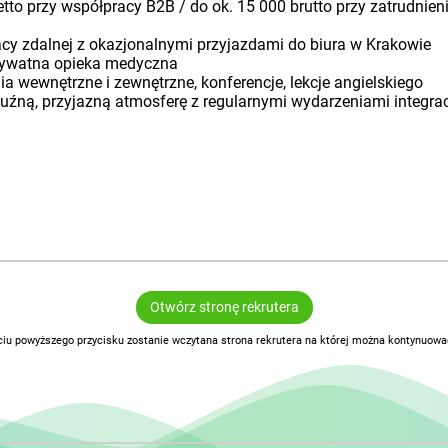
etto przy współpracy B2B / do ok. 15 000 brutto przy zatrudni
acy zdalnej z okazjonalnymi przyjazdami do biura w Krakowie
 prywatna opieka medyczna
a wewnętrzne i zewnętrzne, konferencje, lekcje angielskiego
uźną, przyjazną atmosferę z regularnymi wydarzeniami integra
Otwórz stronę rekrutera
ciu powyższego przycisku zostanie wczytana strona rekrutera na której można kontynuować