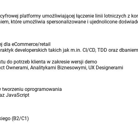
 cyfrowej platformy umożliwiającej łączenie linii lotniczych z 
iem, które umożliwia spersonalizowane i ujednolicone doświadc
j dla eCommerce/retail
ktyk developerskich takich jak m.in. CI/CD, TDD oraz dbaniem
u do potrzeb klienta w zakresie wersji demo
uct Ownerami, Analitykami Biznesowymi, UX Designerami
 w tworzeniu oprogramowania
az JavaScript
kiego (B2/C1)