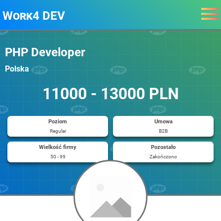
Work4 DEV
PHP Developer
Polska
11000 - 13000 PLN
Poziom
Umowa
Regular
B2B
Wielkość firmy
Pozostało
50 - 99
Zakończono