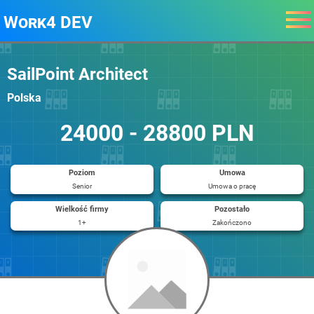
Work4 DEV
SailPoint Architect
Polska
24000 - 28800 PLN
Poziom
Umowa
Senior
Umowa o pracę
Wielkość firmy
Pozostało
1+
Zakończono