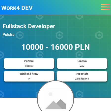
Work4 DEV
Fullstack Developer
Polska
10000 - 16000 PLN
Poziom
Umowa
Regular
B2B
Wielkość firmy
Pozostało
1+
Zakończono