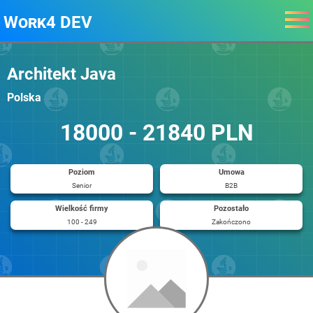
Work4 DEV
Architekt Java
Polska
18000 - 21840 PLN
Poziom
Umowa
Senior
B2B
Wielkość firmy
Pozostało
100 - 249
Zakończono