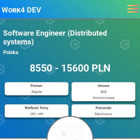
Work4 DEV
Software Engineer (Distributed
systems)
Polska
8550 - 15600 PLN
Poziom
Umowa
Regular
B2B
Umowa o pracę
Wielkość firmy
Pozostało
250 - 499
Zakończono