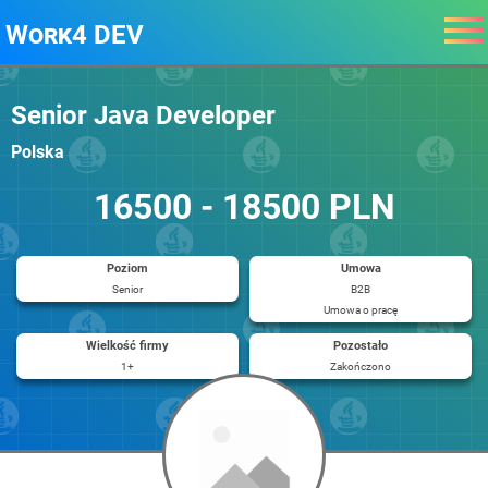
Work4 DEV
Senior Java Developer
Polska
16500 - 18500 PLN
Poziom
Umowa
Senior
B2B
Umowa o pracę
Wielkość firmy
Pozostało
1+
Zakończono