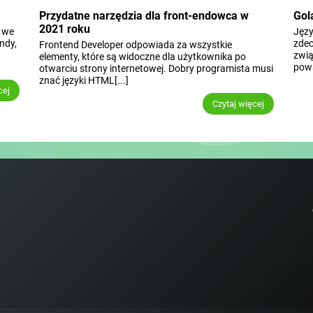
Przydatne narzędzia dla front-endowca w
Gol
2021 roku
 we
Języ
ndy,
zdec
Frontend Developer odpowiada za wszystkie
zwią
elementy, które są widoczne dla użytkownika po
pows
otwarciu strony internetowej. Dobry programista musi
znać języki HTML[...]
cej
Czytaj więcej