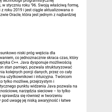
j technologii programistycznej
, w styczniu roku ’96. Swoją właściwą formę,
 roku 2019 i jest ciągle aktualizowana o
ie Oracle, która jest jednym z najbardziej
sunkowo niski próg wejścia dla
owaniem, co jednoznacznie skraca czas, który
 języka C++. Java dysponuje możliwością
on stan pamięci, pozwala strukturyzować
 kolejnych porcji danych, przez co cały
jazna użytkownikowi i intuicyjna. Twórcom
o tylko możliwe, przejrzystym i
istycznego punktu widzenia Java pozwala na
znościowe, narzędzia sieciowe – to tylko
 sprawdza się również w tworzeniu
 pod uwagę jej niską awaryjność i łatwe