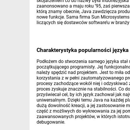
skojarzeniem co do nazwy była indonezyjska w
zaanonsowano a maju roku ’95, zaś pierwsza w
którą znamy obecnie, Java zawdzięcza produc
nowe funkcje. Sama firma Sun Microsystems ob
liczących się dostawców software’u w branży
Charakterystyka popularności języka
Podłożem do stworzenia samego języka stał s
początkującego programisty. Jej funkcjonalno
należy spędzić nad projektem. Jest to miła
korzystania z w pełni zautomatyzowanego pro
procesy zachodzące wokół niej i odzyskiwać 
proces zyskuje znacznie na stabilności. Co do
przyświecał cel, by ich język zachował jak na
uniwersalnym. Dzięki temu Java na każdej pl
dużą dowolność kreacji, a jej zastosowanie m
część z możliwych do wykreowania za jej po
zaawansowanych projektów, w których istotna 
debugowanie.