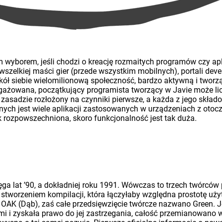
m wyborem, jeśli chodzi o kreację rozmaitych programów czy a
 wszelkiej maści gier (przede wszystkim mobilnych), portali de
wokół siebie wielomilionową społeczność, bardzo aktywną i twor
angażowana, początkujący programista tworzący w Javie może li
 zasadzie rozłożony na czynniki pierwsze, a każda z jego skła
ch jest wiele aplikacji zastosowanych w urządzeniach z otocz
k rozpowszechniona, skoro funkcjonalność jest tak duża.
ęga lat ’90, a dokładniej roku 1991. Wówczas to trzech twórcó
 stworzeniem kompilacji, która łączyłaby względna prostotę u
 OAK (Dąb), zaś całe przedsięwzięcie twórcze nazwano Green. J
i i zyskała prawo do jej zastrzegania, całość przemianowano 