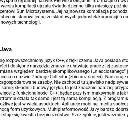
yspa o tej samej nazwie. Pierwsze oficjalne informacje o nowe
ersja kompilacji ujrzała światło dzienne kilka miesięcy później
entowi Sun Microsystems. Jej najnowsza kompilacja pochodzi z
ecnie stanowi jedną ze składowych jednostek korporacji o nazw
 nowych technologii.
 Java
ię rozpowszechniony język C++, dzięki czemu Java posiada sto
ści i dostępne narzędzia znacznie ułatwiają pracę z jej zastos
 odmiana względem bardziej skomplikowanego i „nieociosanego”
cesu o nazwie Garbage Collector (zbieracz śmieci). Nadzoruje 
zagospodarowane zasoby. Nie zachodzi tu zjawisko nadpisywania
 samej składni i budowy języka, ta jest znacznie bardziej przy
jwięcej z funkcjonalności C++, będąc przy tym maksymalnie jak t
atformie działa tak samo i jest tą samą kompilacją. Z program
ożliwe jest w wielu aspektach. Aplikacje mobilne, media społec
mocą form użytkowych. Multiplatformowość Javy bardzo dobrze
staje się kwestia bezpieczeństwa. Szczególnie, jeśli weźmiemy