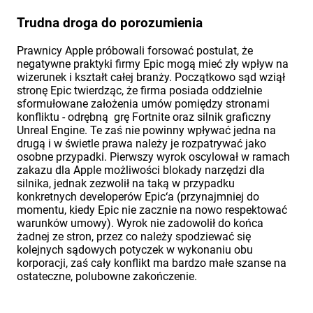
Trudna droga do porozumienia
Prawnicy Apple próbowali forsować postulat, że
negatywne praktyki firmy Epic mogą mieć zły wpływ na
wizerunek i kształt całej branży. Początkowo sąd wziął
stronę Epic twierdząc, że firma posiada oddzielnie
sformułowane założenia umów pomiędzy stronami
konfliktu - odrębną grę Fortnite oraz silnik graficzny
Unreal Engine. Te zaś nie powinny wpływać jedna na
drugą i w świetle prawa należy je rozpatrywać jako
osobne przypadki. Pierwszy wyrok oscylował w ramach
zakazu dla Apple możliwości blokady narzędzi dla
silnika, jednak zezwolił na taką w przypadku
konkretnych developerów Epic‘a (przynajmniej do
momentu, kiedy Epic nie zacznie na nowo respektować
warunków umowy). Wyrok nie zadowolił do końca
żadnej ze stron, przez co należy spodziewać się
kolejnych sądowych potyczek w wykonaniu obu
korporacji, zaś cały konflikt ma bardzo małe szanse na
ostateczne, polubowne zakończenie.