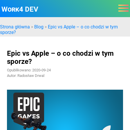
Work4 DEV
Strona główna
Blog
Epic vs Apple – o co chodzi w tym
>
>
sporze?
Epic vs Apple – o co chodzi w tym
sporze?
Opublikowano: 2020-09-24
Autor: Radosław Drwal