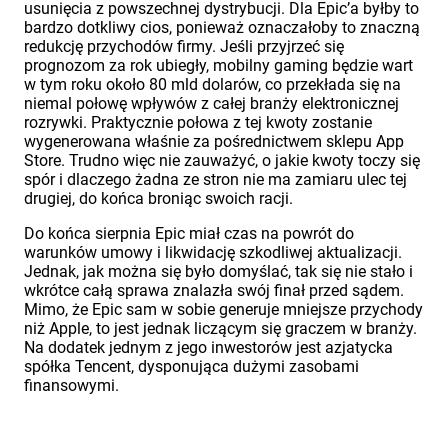
usunięcia z powszechnej dystrybucji. Dla Epic’a byłby to
bardzo dotkliwy cios, ponieważ oznaczałoby to znaczną
redukcję przychodów firmy. Jeśli przyjrzeć się
prognozom za rok ubiegły, mobilny gaming będzie wart
w tym roku około 80 mld dolarów, co przekłada się na
niemal połowę wpływów z całej branży elektronicznej
rozrywki. Praktycznie połowa z tej kwoty zostanie
wygenerowana właśnie za pośrednictwem sklepu App
Store. Trudno więc nie zauważyć, o jakie kwoty toczy się
spór i dlaczego żadna ze stron nie ma zamiaru ulec tej
drugiej, do końca broniąc swoich racji.
Do końca sierpnia Epic miał czas na powrót do
warunków umowy i likwidację szkodliwej aktualizacji.
Jednak, jak można się było domyślać, tak się nie stało i
wkrótce całą sprawa znalazła swój finał przed sądem.
Mimo, że Epic sam w sobie generuje mniejsze przychody
niż Apple, to jest jednak liczącym się graczem w branży.
Na dodatek jednym z jego inwestorów jest azjatycka
spółka Tencent, dysponująca dużymi zasobami
finansowymi.