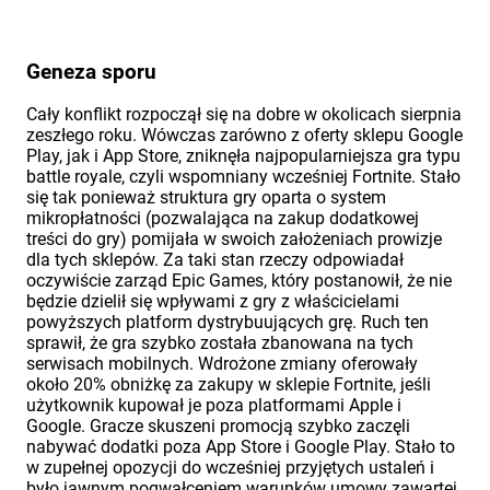
Geneza sporu
Cały konflikt rozpoczął się na dobre w okolicach sierpnia
zeszłego roku. Wówczas zarówno z oferty sklepu Google
Play, jak i App Store, zniknęła najpopularniejsza gra typu
battle royale, czyli wspomniany wcześniej Fortnite. Stało
się tak ponieważ struktura gry oparta o system
mikropłatności (pozwalająca na zakup dodatkowej
treści do gry) pomijała w swoich założeniach prowizje
dla tych sklepów. Za taki stan rzeczy odpowiadał
oczywiście zarząd Epic Games, który postanowił, że nie
będzie dzielił się wpływami z gry z właścicielami
powyższych platform dystrybuujących grę. Ruch ten
sprawił, że gra szybko została zbanowana na tych
serwisach mobilnych. Wdrożone zmiany oferowały
około 20% obniżkę za zakupy w sklepie Fortnite, jeśli
użytkownik kupował je poza platformami Apple i
Google. Gracze skuszeni promocją szybko zaczęli
nabywać dodatki poza App Store i Google Play. Stało to
w zupełnej opozycji do wcześniej przyjętych ustaleń i
było jawnym pogwałceniem warunków umowy zawartej