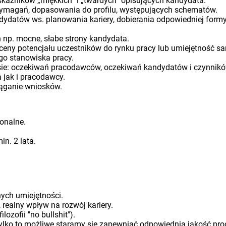
kaźników „miękkich” i „twardych” opisujących kandydata.
wymagań, dopasowania do profilu, występujących schematów.
ndydatów ws. planowania kariery, dobierania odpowiedniej form
np. mocne, słabe strony kandydata.
eny potencjału uczestników do rynku pracy lub umiejętność sa
o stanowiska pracy.
esie: oczekiwań pracodawców, oczekiwań kandydatów i czynnik
 jak i pracodawcy.
iąganie wniosków.
sonalne.
in. 2 lata.
ch umiejętności.
 realny wpływ na rozwój kariery.
lozofii "no bullshit").
ylko to możliwe staramy się zapewniać odpowiednią jakość pr