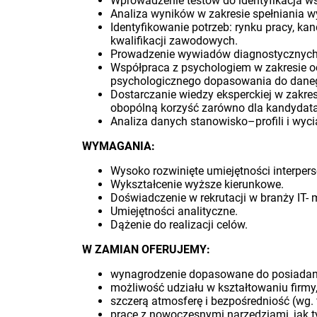
Wprowadzenie testów do identyfikacja ws
Analiza wyników w zakresie spełniania 
Identyfikowanie potrzeb: rynku pracy, ka
kwalifikacji zawodowych.
Prowadzenie wywiadów diagnostycznych 
Współpraca z psychologiem w zakresie oc
psychologicznego dopasowania do daneg
Dostarczanie wiedzy eksperckiej w zakr
obopólną korzyść zarówno dla kandydata
Analiza danych stanowisko–profili i wyc
WYMAGANIA:
Wysoko rozwinięte umiejętności interper
Wykształcenie wyższe kierunkowe.
Doświadczenie w rekrutacji w branży IT- m
Umiejętności analityczne.
Dążenie do realizacji celów.
W ZAMIAN OFERUJEMY:
wynagrodzenie dopasowane do posiadany
możliwość udziału w kształtowaniu firmy,
szczerą atmosferę i bezpośredniość (wg. fi
pracę z nowoczesnymi narzędziami, jak t