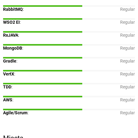
RabbitMQ
:
Regular
WSO2 EI
:
Regular
RxJAVA
:
Regular
MongoDB
:
Regular
Gradle
:
Regular
VertX
:
Regular
TDD
:
Regular
AWS
:
Regular
Agile/Scrum
:
Regular