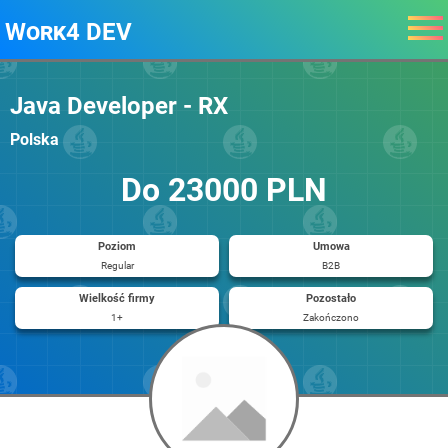
Work4 DEV
Java Developer - RX
Polska
Do 23000 PLN
Poziom
Umowa
Regular
B2B
Wielkość firmy
Pozostało
1+
Zakończono