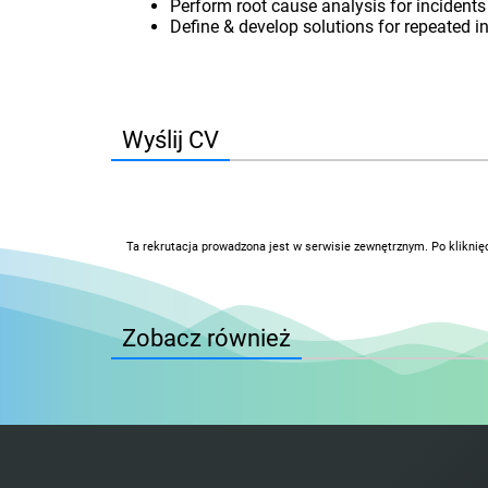
Perform root cause analysis for incidents
Define & develop solutions for repeated i
Wyślij CV
Ta rekrutacja prowadzona jest w serwisie zewnętrznym. Po kliknię
Zobacz również