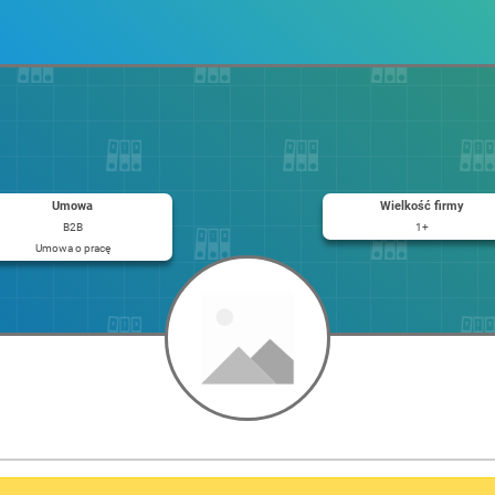
Umowa
Wielkość firmy
B2B
1+
Umowa o pracę