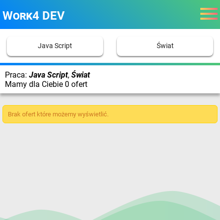
Work4 DEV
Java Script
Świat
Praca:
Java Script
,
Świat
Mamy dla Ciebie 0 ofert
Brak ofert które możemy wyświetlić.