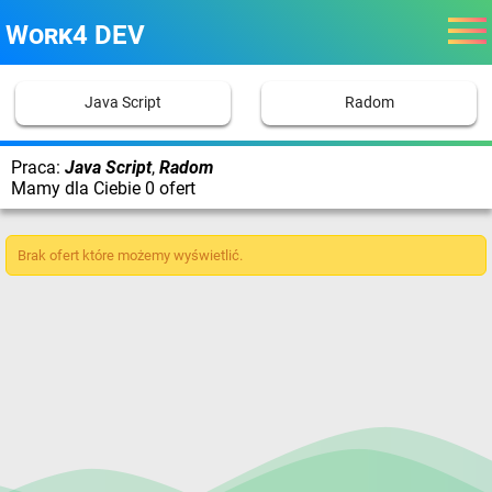
Work4 DEV
Java Script
Radom
Praca:
Java Script
,
Radom
Mamy dla Ciebie 0 ofert
Brak ofert które możemy wyświetlić.