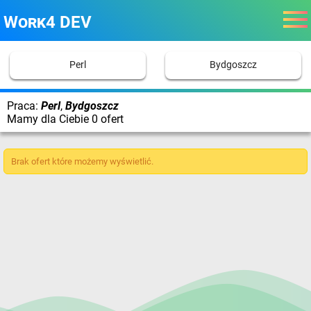
Work4 DEV
Perl
Bydgoszcz
Praca:
Perl
,
Bydgoszcz
Mamy dla Ciebie 0 ofert
Brak ofert które możemy wyświetlić.