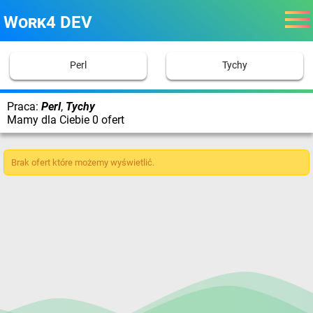
Work4 DEV
Perl
Tychy
Praca:
Perl
,
Tychy
Mamy dla Ciebie 0 ofert
Brak ofert które możemy wyświetlić.