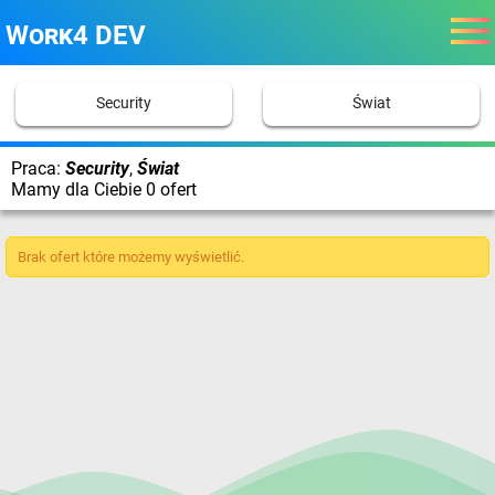
Work4 DEV
Security
Świat
Praca:
Security
,
Świat
Mamy dla Ciebie 0 ofert
Brak ofert które możemy wyświetlić.