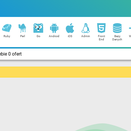
Ruby
Perl
Go
Android
iOS
Admin
Front
Bazy
W
End
Danych
bie 0 ofert