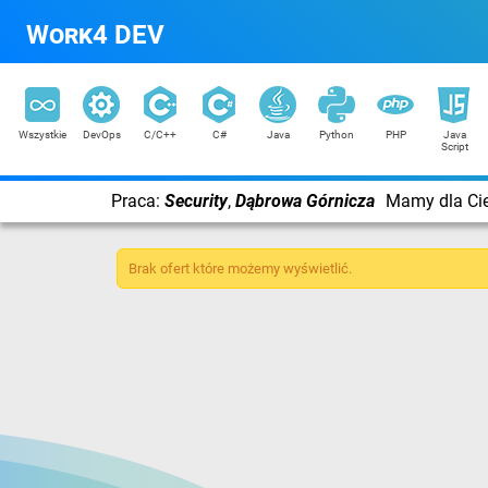
Work4 DEV
Wszystkie
DevOps
C/C++
C#
Java
Python
PHP
Java
Script
Praca:
Security
,
Dąbrowa Górnicza
Mamy dla Cie
Brak ofert które możemy wyświetlić.