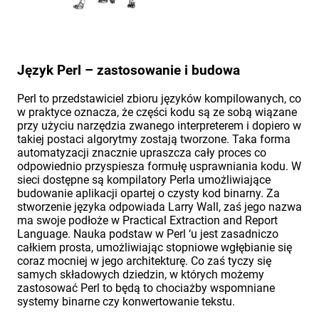
Język Perl – zastosowanie i budowa
Perl to przedstawiciel zbioru języków kompilowanych, co
w praktyce oznacza, że części kodu są ze sobą wiązane
przy użyciu narzędzia zwanego interpreterem i dopiero w
takiej postaci algorytmy zostają tworzone. Taka forma
automatyzacji znacznie upraszcza cały proces co
odpowiednio przyspiesza formułę usprawniania kodu. W
sieci dostępne są kompilatory Perla umożliwiające
budowanie aplikacji opartej o czysty kod binarny. Za
stworzenie języka odpowiada Larry Wall, zaś jego nazwa
ma swoje podłoże w Practical Extraction and Report
Language. Nauka podstaw w Perl ‘u jest zasadniczo
całkiem prosta, umożliwiając stopniowe wgłębianie się
coraz mocniej w jego architekturę. Co zaś tyczy się
samych składowych dziedzin, w których możemy
zastosować Perl to będą to chociażby wspomniane
systemy binarne czy konwertowanie tekstu.