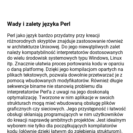
Wady i zalety języka Perl
Perl jako język bardzo przydatny przy kreacji
różnorodnych skryptów znajduje zastosowanie również
w architekturze Unixowej. Do jego niewątpliwych zalet
należy kompatybilność interpretatorów dostosowanych
do wielu środowisk systemowych typu Windows, Linux
itp. Znacznie ułatwia proces portowania kodu w oparciu
o daną platformę. Dzięki jego kompilacjom opartych na
plikach tekstowych, pozwala dowolnie przetwarzać je z
pomocą wbudowanych modyfikatorów. Również długie
sekwencje binarne nie stanowią problemu dla
interpretatorów Perl‘a z uwagi na jego doskonałą
optymalizację. Tworzone w nim aplikacje w swoich
strukturach mogą mieć wbudowaną obsługę plików
graficznych czy sieciowych. Jego przystępność i łatwość
obsługi skłaniają programujących w nim użytkowników
do kreacji naprawdę ambitnych projektów. Jest idealnym
wyborem nie tylko dla początkujących kompilatorów
kodu (głównie dzięki łatwym do zgłębienia strukturom),